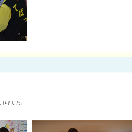
、
くれました。