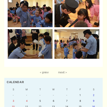
＜prev
next＞
CALENDAR
S
M
T
W
T
F
S
-
-
-
-
-
1
2
3
4
5
6
7
8
9
10
11
12
13
14
15
16